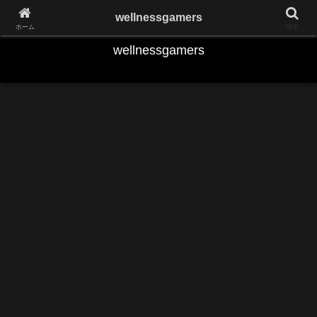
Play the Game,Keep Yourself Fit
wellnessgamers
ホーム
検索
wellnessgamers