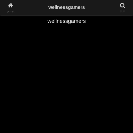
Play the Game,Keep Yourself Fit
wellnessgamers
ホーム
検索
wellnessgamers