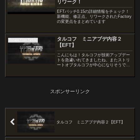
リワーク！
EFTパッチ0.15の詳細情報をチェック！
新機能、修正点、リワークされたFactory
の変更点をまとめています
タルコフ ミニアプデ内容２
Escape From Tarkov
【EFT】
こんにちは！タルコフが技術アップデー
トを急遽いれてきましたね、またストリ
ートオブタルコフが中心になりそうで
す。情報内容変更点のリスト: Streets of
Tarkov の RAM 消費量を削減するため
に、実験的なオプション「Street...
スポンサーリンク
タルコフ ミニアプデ内容２【EFT】