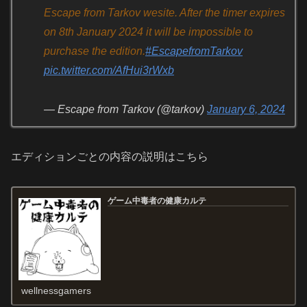
Escape from Tarkov wesite. After the timer expires
on 8th January 2024 it will be impossible to
purchase the edition.
#EscapefromTarkov
pic.twitter.com/AfHui3rWxb
— Escape from Tarkov (@tarkov)
January 6, 2024
エディションごとの内容の説明はこちら
ゲーム中毒者の健康カルテ
wellnessgamers