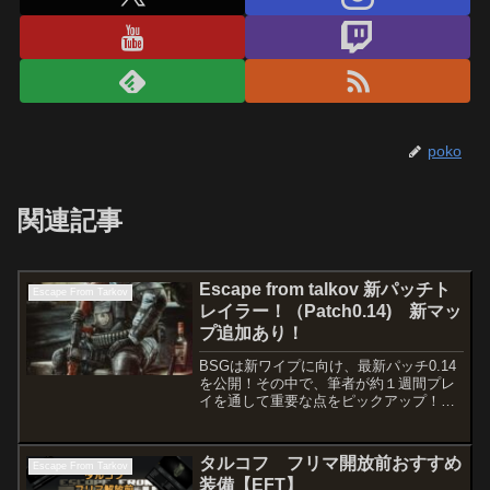
poko
関連記事
Escape from talkov 新パッチト
Escape From Tarkov
レイラー！（Patch0.14) 新マッ
プ追加あり！
BSGは新ワイプに向け、最新パッチ0.14
を公開！その中で、筆者が約１週間プレ
イを通して重要な点をピックアップ！！
Ver0.14 新トレイラーPath
noteGROUNDZEROタルコフの市内中心
部に位置するグラウンド ゼロの場所がゲ
タルコフ フリマ開放前おすすめ
Escape From Tarkov
ーム...
装備【EFT】