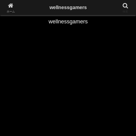
Play the Game,Keep Yourself Fit
wellnessgamers
ホーム
検索
wellnessgamers