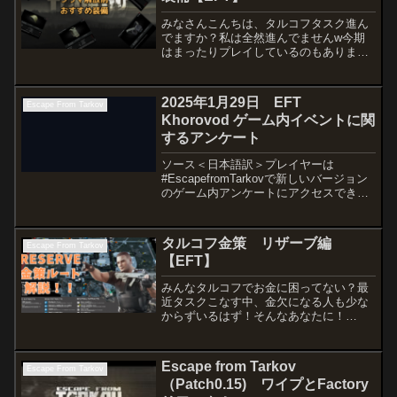
みなさんこんちは、タルコフタスク進ん
でますか？私は全然進んでませんw今期
はまったりプレイしているのもあります
が、タスク難易度、周りの環境が少しず
つ変わっておりなかなか進まないタスク
もあるんですよね…そして、SoTこと
2025年1月29日 EFT
Escape From Tarkov
Street of Ta...
Khorovod ゲーム内イベントに関
するアンケート
ソース＜日本語訳＞プレイヤーは
#EscapefromTarkovで新しいバージョン
のゲーム内アンケートにアクセスできま
す。現在の質問は、Khorovod ゲーム内イ
ベントに関する追加のプレイヤーのフィ
ードバックを収集することを目的として
タルコフ金策 リザーブ編
Escape From Tarkov
いま...
【EFT】
みんなタルコフでお金に困ってない？最
近タスクこなす中、金欠になる人も少な
からずいるはず！そんなあなたに！
PSCAVでリザーブの金策ルートをご紹
介！序盤でPSCAVでお小遣い稼ぎできた
ら、金欠になることはほとんどない！リ
Escape from Tarkov
Escape From Tarkov
ザーブ名称まずは大まか...
（Patch0.15) ワイプとFactory