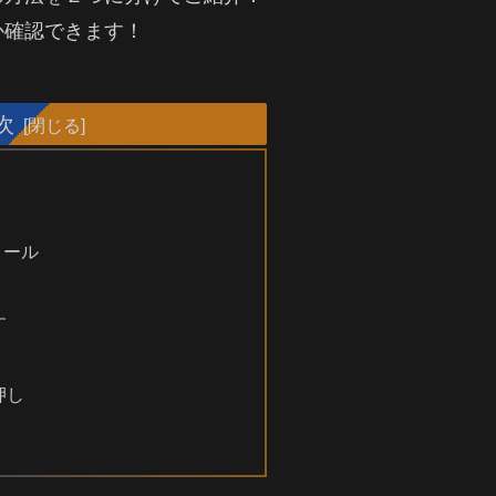
か確認できます！
次
ロール
す
押し