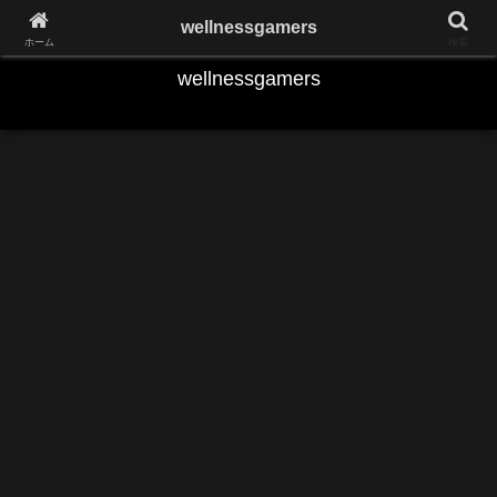
Play the Game,Keep Yourself Fit
wellnessgamers
ホーム
検索
wellnessgamers